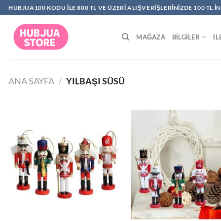
İçeriğe
HUBJUA100 KODU ILE 800 TL VE ÜZERI ALIŞVERIŞLERINIZDE 100 TL I
atla
MAĞAZA
BILGILER
İL
ANA SAYFA
/
YILBAŞI SÜSÜ