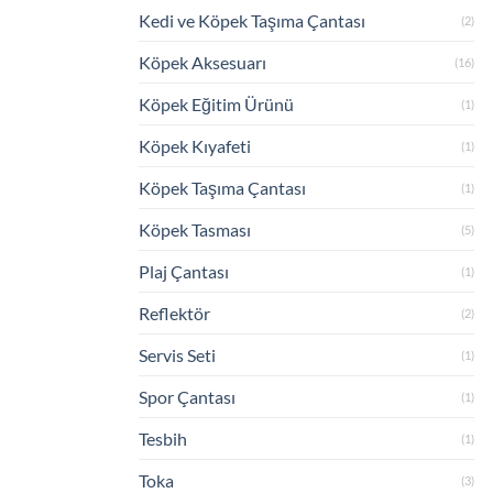
Kedi ve Köpek Taşıma Çantası
(2)
Köpek Aksesuarı
(16)
Köpek Eğitim Ürünü
(1)
Köpek Kıyafeti
(1)
Köpek Taşıma Çantası
(1)
Köpek Tasması
(5)
Plaj Çantası
(1)
Reflektör
(2)
Servis Seti
(1)
Spor Çantası
(1)
Tesbih
(1)
Toka
(3)