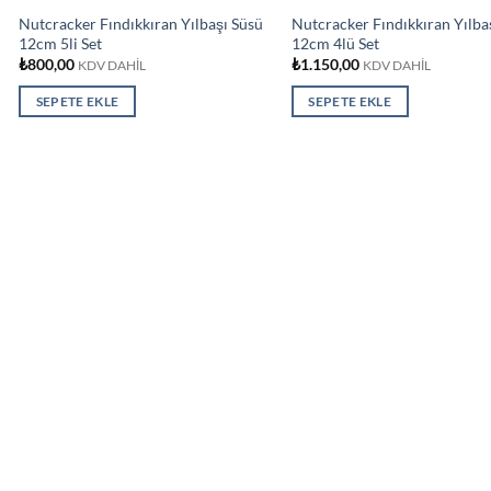
Nutcracker Fındıkkıran Yılbaşı Süsü
Nutcracker Fındıkkıran Yılba
12cm 5li Set
12cm 4lü Set
₺
800,00
₺
1.150,00
KDV DAHİL
KDV DAHİL
SEPETE EKLE
SEPETE EKLE