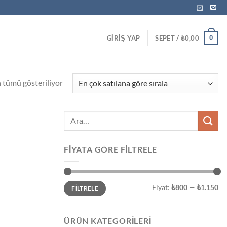
0
GIRIŞ YAP
SEPET /
₺
0,00
Popülerliğe
 tümü gösteriliyor
göre
sıralandı
Ara:
FIYATA GÖRE FILTRELE
En
En
Fiyat:
₺800
—
₺1.150
FILTRELE
düşük
yüksek
fiyat
fiyat
ÜRÜN KATEGORILERI