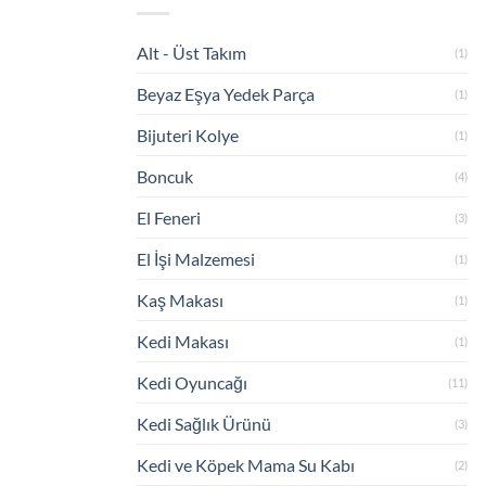
Alt - Üst Takım
(1)
Beyaz Eşya Yedek Parça
(1)
Bijuteri Kolye
(1)
Boncuk
(4)
El Feneri
(3)
El İşi Malzemesi
(1)
Kaş Makası
(1)
Kedi Makası
(1)
Kedi Oyuncağı
(11)
Kedi Sağlık Ürünü
(3)
Kedi ve Köpek Mama Su Kabı
(2)