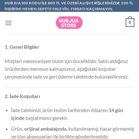
İçeriğe
HUBJUA100 KODU ILE 800 TL VE ÜZERI ALIŞVERIŞLERINIZDE 100 TL
INDIRIM! HEMEN SEPETE EKLEYIN, FIRSATI KAÇIRMAYIN.
atla
0
1. Genel Bilgiler
Müşteri memnuniyeti bizim için önceliklidir. Satın aldığınız
ürünlerden memnun kalmazsanız, aşağıdaki koşullar
çerçevesinde iade ve geri ödeme talebinde bulunabilirsiniz.
2. İade Koşulları
İade talebinizi, ürün teslim tarihinden itibaren
14 gün
içinde
başlatmanız gerekir.
Ürün,
orijinal ambalajında
, kullanılmamış, hasar görmemiş
ve tüm aksesuarları ile birlikte gönderilmelidir.