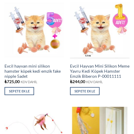
Evcil hayvan mini silikon
Evcil Hayvan Mini Silikon Meme
hamster köpek kedi emzik fake
Yavru Kedi Köpek Hamster
nipple 5adet
Emzik Biberon P-00011111
₺
725,00
₺
244,00
KDV DAHİL
KDV DAHİL
SEPETE EKLE
SEPETE EKLE