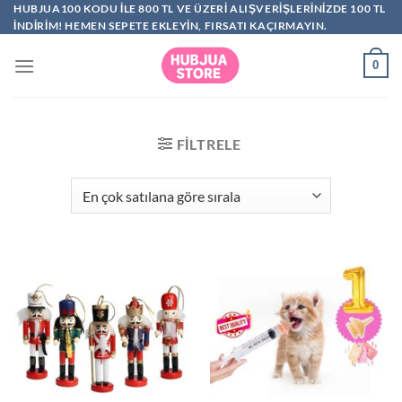
İçeriğe
HUBJUA100 KODU ILE 800 TL VE ÜZERI ALIŞVERIŞLERINIZDE 100 TL
INDIRIM! HEMEN SEPETE EKLEYIN, FIRSATI KAÇIRMAYIN.
atla
0
FILTRELE