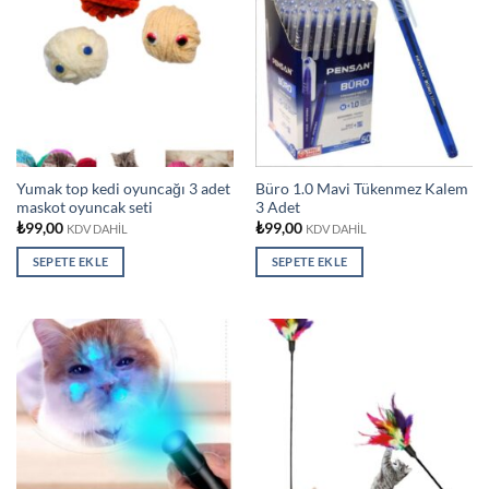
Yumak top kedi oyuncağı 3 adet
Büro 1.0 Mavi Tükenmez Kalem
maskot oyuncak seti
3 Adet
₺
99,00
₺
99,00
KDV DAHİL
KDV DAHİL
SEPETE EKLE
SEPETE EKLE