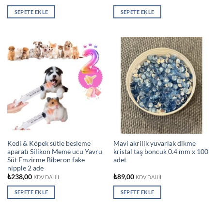
SEPETE EKLE
SEPETE EKLE
Kedi & Köpek sütle besleme
Mavi akrilik yuvarlak dikme
aparatı Silikon Meme ucu Yavru
kristal taş boncuk 0.4 mm x 100
Süt Emzirme Biberon fake
adet
nipple 2 ade
₺
238,00
₺
89,00
KDV DAHİL
KDV DAHİL
SEPETE EKLE
SEPETE EKLE