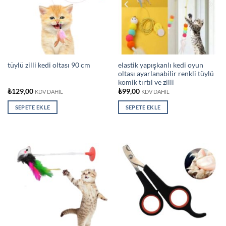
elastik yapışkanlı kedi oyun
tüylü zilli kedi oltası 90 cm
oltası ayarlanabilir renkli tüylü
komik tırtıl ve zilli
₺
129,00
₺
99,00
KDV DAHİL
KDV DAHİL
SEPETE EKLE
SEPETE EKLE