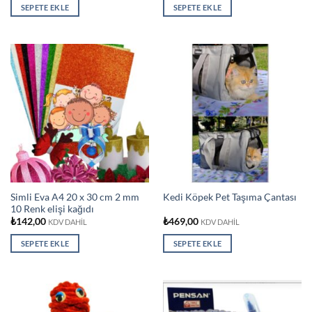
SEPETE EKLE
SEPETE EKLE
Simli Eva A4 20 x 30 cm 2 mm
Kedi Köpek Pet Taşıma Çantası
10 Renk elişi kağıdı
₺
142,00
₺
469,00
KDV DAHİL
KDV DAHİL
SEPETE EKLE
SEPETE EKLE