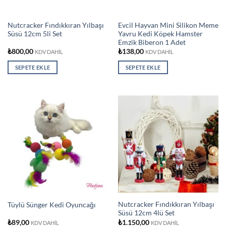
Nutcracker Fındıkkıran Yılbaşı
Evcil Hayvan Mini Silikon Meme
Süsü 12cm 5li Set
Yavru Kedi Köpek Hamster
Emzik Biberon 1 Adet
₺
800,00
₺
138,00
KDV DAHİL
KDV DAHİL
SEPETE EKLE
SEPETE EKLE
Nutcracker Fındıkkıran Yılbaşı
Tüylü Sünger Kedi Oyuncağı
Süsü 12cm 4lü Set
₺
89,00
₺
1.150,00
KDV DAHİL
KDV DAHİL