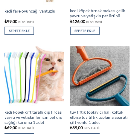
kedi köpek tırnak makası çelik
kedi fare oyuncağı vantuzlu
yavru ve yetişkin pet ürünü
₺
99,00
₺
126,00
KDV DAHİL
KDV DAHİL
SEPETE EKLE
SEPETE EKLE
kedi köpek çift taraflı diş fırçası
tüy tiftik toplayıcı halı koltuk
yavru ve yetişkinler için pet diş
elbise tüy tiftik toplama aparatı
sağlığı koruma 1 adet
çift yönlü 1 adet
₺
69,00
₺
89,00
KDV DAHİL
KDV DAHİL