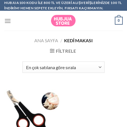
İçeriğe
HUBJUA100 KODU ILE 800 TL VE ÜZERI ALIŞVERIŞLERINIZDE 100 TL
INDIRIM! HEMEN SEPETE EKLEYIN, FIRSATI KAÇIRMAYIN.
atla
0
ANA SAYFA
/
KEDI MAKASI
FILTRELE