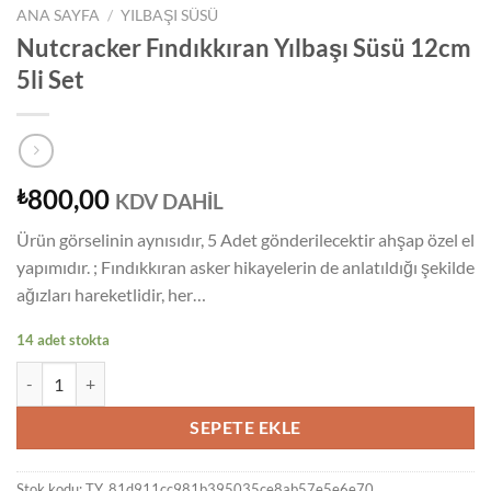
ANA SAYFA
/
YILBAŞI SÜSÜ
Nutcracker Fındıkkıran Yılbaşı Süsü 12cm
5li Set
800,00
₺
KDV DAHİL
Ürün görselinin aynısıdır, 5 Adet gönderilecektir ahşap özel el
yapımıdır. ; Fındıkkıran asker hikayelerin de anlatıldığı şekilde
ağızları hareketlidir, her…
14 adet stokta
Nutcracker Fındıkkıran Yılbaşı Süsü 12cm 5li Set adet
SEPETE EKLE
Stok kodu:
TY_81d911cc981b395035ce8ab57e5e6e70