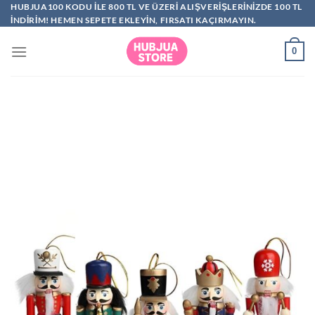
İçeriğe
HUBJUA100 KODU ILE 800 TL VE ÜZERI ALIŞVERIŞLERINIZDE 100 TL
INDIRIM! HEMEN SEPETE EKLEYIN, FIRSATI KAÇIRMAYIN.
atla
0