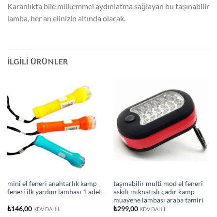
Karanlıkta bile mükemmel aydınlatma sağlayan bu taşınabilir
lamba, her an elinizin altında olacak.
İLGILI ÜRÜNLER
mini el feneri anahtarlık kamp
taşınabilir multi mod el feneri
feneri ilk yardım lambası 1 adet
askılı mıknatıslı çadır kamp
muayene lambası araba tamiri
₺
146,00
₺
299,00
KDV DAHİL
KDV DAHİL