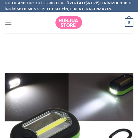
İçeriğe
HUBJUA100 KODU ILE 800 TL VE ÜZERI ALIŞVERIŞLERINIZDE 100 TL
INDIRIM! HEMEN SEPETE EKLEYIN, FIRSATI KAÇIRMAYIN.
atla
0