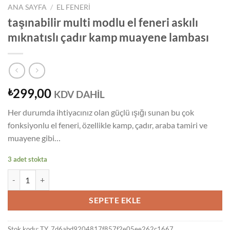
ANA SAYFA
/
EL FENERI
taşınabilir multi modlu el feneri askılı
mıknatıslı çadır kamp muayene lambası
299,00
₺
KDV DAHİL
Her durumda ihtiyacınız olan güçlü ışığı sunan bu çok
fonksiyonlu el feneri, özellikle kamp, çadır, araba tamiri ve
muayene gibi…
3 adet stokta
taşınabilir multi modlu el feneri askılı mıknatıslı çadır kamp muayene
SEPETE EKLE
Stok kodu:
TY_7d6abd9204817f857f2e05ee262c1667