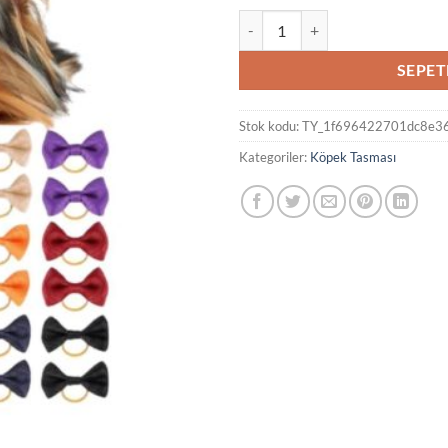
Köpek Toka Karışık 30 Adet - Taşl
SEPET
Stok kodu:
TY_1f696422701dc8e36
Kategoriler:
Köpek Tasması