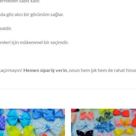
vermeden sabit kalır.
da göz alıcı bir görünüm sağlar.
ealdir.
imleri için mükemmel bir seçimdir.
 kaçırmayın!
Hemen sipariş verin
, onun hem şık hem de rahat hisse