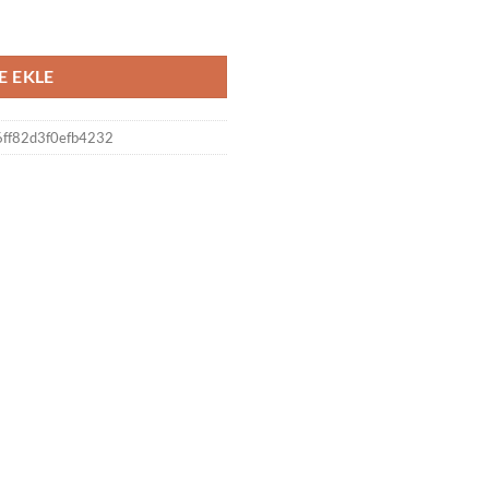
ı Lüks Aksesuar Lastikli Toka adet
E EKLE
ff82d3f0efb4232