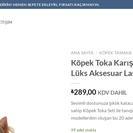
NDIRIM! HEMEN SEPETE EKLEYIN, FIRSATI KAÇIRMAYIN.
ETIŞIM
ANA SAYFA
/
KÖPEK TASMASI
Köpek Toka Karışı
Lüks Aksesuar Las
289,00
₺
KDV DAHİL
Sevimli dostunuza şıklık kataca
sahip Köpek Toka Seti ile tanış
modellerden oluşan bu 20 ade
99 adet stokta