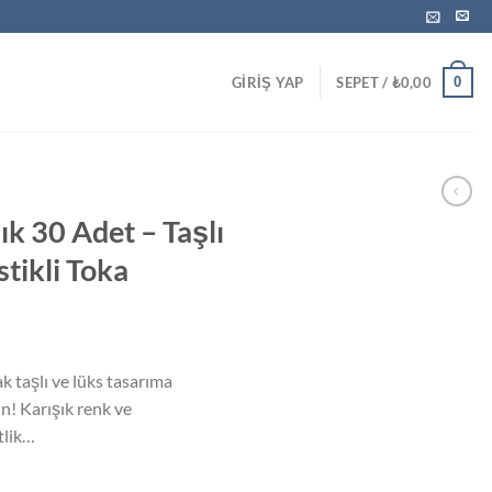
0
GIRIŞ YAP
SEPET /
₺
0,00
k 30 Adet – Taşlı
tikli Toka
k taşlı ve lüks tasarıma
ın! Karışık renk ve
tlik…