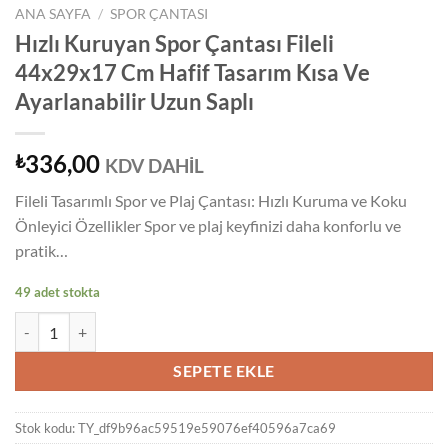
ANA SAYFA
/
SPOR ÇANTASI
Hızlı Kuruyan Spor Çantası Fileli
44x29x17 Cm Hafif Tasarım Kısa Ve
Ayarlanabilir Uzun Saplı
336,00
₺
KDV DAHİL
Fileli Tasarımlı Spor ve Plaj Çantası: Hızlı Kuruma ve Koku
Önleyici Özellikler Spor ve plaj keyfinizi daha konforlu ve
pratik…
49 adet stokta
Hızlı Kuruyan Spor Çantası Fileli 44x29x17 Cm Hafif Tasarım Kısa Ve 
SEPETE EKLE
Stok kodu:
TY_df9b96ac59519e59076ef40596a7ca69