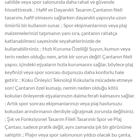
sahilde veya spor salonunda daha rahat ve güvende
hissettirecek. ; Hafif ve Dayanıklı Tasarım Çantanın fileli
tasarımı, hafif olmasını sağlarken dayanıklı yapısıyla uzun
ömürlü bir kullanım sunar. ; Spor ekipmanlarınızı veya plaj
malzemelerinizi taşımanın yanı sıra, çantanın rahatça
katlanabilmesi sayesinde seyahatlerinizde de
kullanabilirsiniz. ; Hızlı Kuruma Özelliği Suyun, kumun veya
terin neden olduğu nem, artık bir sorun değil! Çantanın fileli
yapısı, içindeki eşyaların hızla kurumasını sağlar, böylece plaj
keyfinizi veya spor sonrası duşunuzu daha konforlu hale
getirir. ; Koku Önleyici Teknoloji Kokularla mücadele etmeye
son! Çantanın özel kumaşı, nemin neden olduğu kötü
kokuları önleyerek eşyalarınızın daima ferah kalmasını sağlar.
; Artık spor sonrası ekipmanlarınızı veya plaj havlunuzu
kokudan arındırmanın derdiyle uğraşmak zorunda değilsiniz.
; Şık ve Fonksiyonel Tasarım Fileli Tasarımlı Spor ve Plaj
Çantası, sadece pratik değil, aynı zamanda şık bir görünüme
sahiptir. ; Plajın veya spor salonunun yıldızı olacak bu çanta,