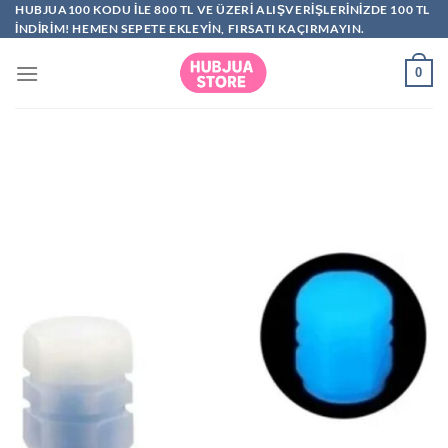
İçeriğe
HUBJUA100 KODU ILE 800 TL VE ÜZERI ALIŞVERIŞLERINIZDE 100 TL
INDIRIM! HEMEN SEPETE EKLEYIN, FIRSATI KAÇIRMAYIN.
atla
0