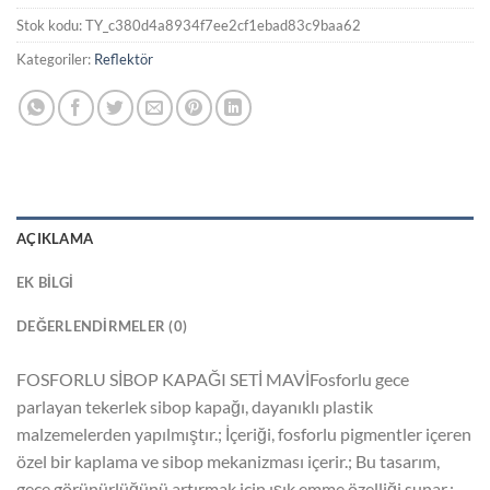
Stok kodu:
TY_c380d4a8934f7ee2cf1ebad83c9baa62
Kategoriler:
Reflektör
AÇIKLAMA
EK BILGI
DEĞERLENDIRMELER (0)
FOSFORLU SİBOP KAPAĞI SETİ MAVİFosforlu gece
parlayan tekerlek sibop kapağı, dayanıklı plastik
malzemelerden yapılmıştır.; İçeriği, fosforlu pigmentler içeren
özel bir kaplama ve sibop mekanizması içerir.; Bu tasarım,
gece görünürlüğünü artırmak için ışık emme özelliği sunar.;