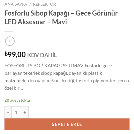
ANA SAYFA
/
REFLEKTÖR
Fosforlu Sibop Kapağı – Gece Görünür
LED Aksesuar – Mavi
99,00
₺
KDV DAHİL
FOSFORLU SİBOP KAPAĞI SETİ MAVİFosforlu gece
parlayan tekerlek sibop kapağı, dayanıklı plastik
malzemelerden yapılmıştır.; İçeriği, fosforlu pigmentler içeren
özel bir…
20 adet stokta
Fosforlu Sibop Kapağı - Gece Görünür LED Aksesuar - Mavi adet
SEPETE EKLE