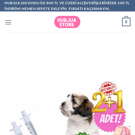
İçeriğe
HUBJUA100 KODU ILE 800 TL VE ÜZERI ALIŞVERIŞLERINIZDE 100 TL
INDIRIM! HEMEN SEPETE EKLEYIN, FIRSATI KAÇIRMAYIN.
atla
0