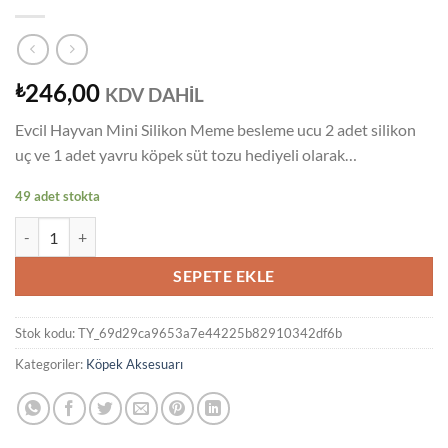
246,00
₺
KDV DAHİL
Evcil Hayvan Mini Silikon Meme besleme ucu 2 adet silikon
uç ve 1 adet yavru köpek süt tozu hediyeli olarak…
49 adet stokta
Evcil Hayvan Mini Silikon Meme besleme ucu 2 adet silikon uç ve 1 ade
SEPETE EKLE
Stok kodu:
TY_69d29ca9653a7e44225b82910342df6b
Kategoriler:
Köpek Aksesuarı