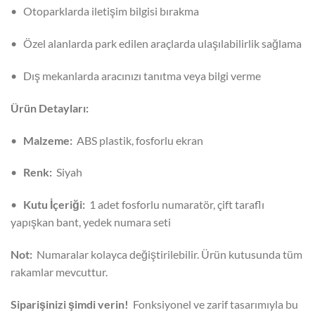
•
Otoparklarda iletişim bilgisi bırakma
•
Özel alanlarda park edilen araçlarda ulaşılabilirlik sağlama
•
Dış mekanlarda aracınızı tanıtma veya bilgi verme
Ürün Detayları:
•
Malzeme:
ABS plastik, fosforlu ekran
•
Renk:
Siyah
•
Kutu İçeriği:
1 adet fosforlu numaratör, çift taraflı
yapışkan bant, yedek numara seti
Not:
Numaralar kolayca değiştirilebilir. Ürün kutusunda tüm
rakamlar mevcuttur.
Siparişinizi şimdi verin!
Fonksiyonel ve zarif tasarımıyla bu