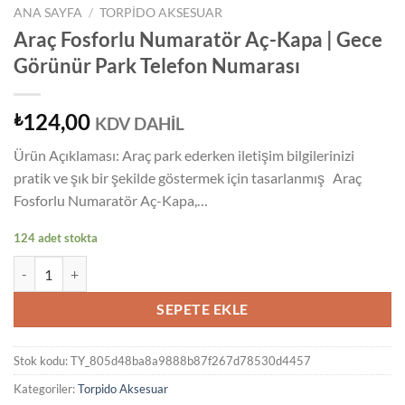
ANA SAYFA
/
TORPIDO AKSESUAR
Araç Fosforlu Numaratör Aç-Kapa | Gece
Görünür Park Telefon Numarası
124,00
₺
KDV DAHİL
Ürün Açıklaması: Araç park ederken iletişim bilgilerinizi
pratik ve şık bir şekilde göstermek için tasarlanmış Araç
Fosforlu Numaratör Aç-Kapa,…
124 adet stokta
Araç Fosforlu Numaratör Aç-Kapa | Gece Görünür Park Telefon Numa
SEPETE EKLE
Stok kodu:
TY_805d48ba8a9888b87f267d78530d4457
Kategoriler:
Torpido Aksesuar