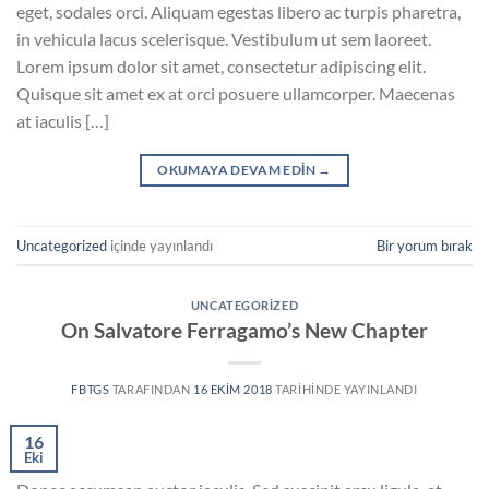
eget, sodales orci. Aliquam egestas libero ac turpis pharetra,
in vehicula lacus scelerisque. Vestibulum ut sem laoreet.
Lorem ipsum dolor sit amet, consectetur adipiscing elit.
Quisque sit amet ex at orci posuere ullamcorper. Maecenas
at iaculis […]
OKUMAYA DEVAM EDIN
→
Uncategorized
içinde yayınlandı
Bir yorum bırak
UNCATEGORIZED
On Salvatore Ferragamo’s New Chapter
FBTGS
TARAFINDAN
16 EKIM 2018
TARIHINDE YAYINLANDI
16
Eki