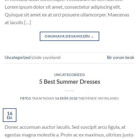
Lorem ipsum dolor sit amet, consectetur adipiscing elit.
Quisque sit amet ex at orci posuere ullamcorper. Maecenas
at iaculis […]
OKUMAYA DEVAM EDIN
→
Uncategorized
içinde yayınlandı
Bir yorum bırak
UNCATEGORIZED
5 Best Summer Dresses
FBTGS
TARAFINDAN
16 EKIM 2018
TARIHINDE YAYINLANDI
16
Eki
Donec accumsan auctor iaculis. Sed suscipit arcu ligula, at
egestas magna molestie a. Proin ac ex maximus, ultrices justo