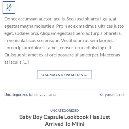
16
Eki
Donec accumsan auctor iaculis. Sed suscipit arcu ligula, at
egestas magna molestie a. Proin ac ex maximus, ultrices justo
eget, sodales orci. Aliquam egestas libero ac turpis pharetra,
in vehicula lacus scelerisque. Vestibulum ut sem laoreet.
Lorem ipsum dolor sit amet, consectetur adipiscing elit.
Quisque sit amet ex at orci posuere ullamcorper. Maecenas
at iaculis […]
OKUMAYA DEVAM EDIN
→
Uncategorized
içinde yayınlandı
Bir yorum bırak
UNCATEGORIZED
Baby Boy Capsule Lookbook Has Just
Arrived To Miini